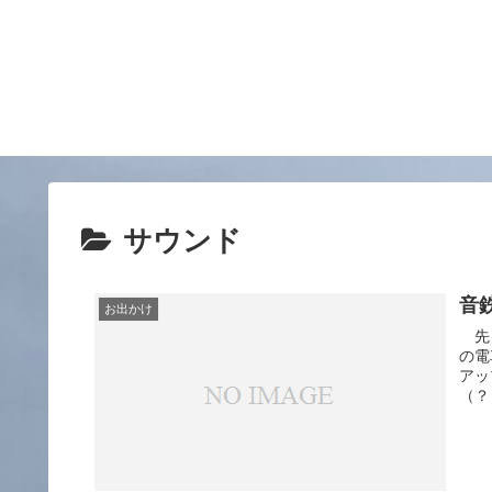
サウンド
音
お出かけ
先日
の電
アッ
（？